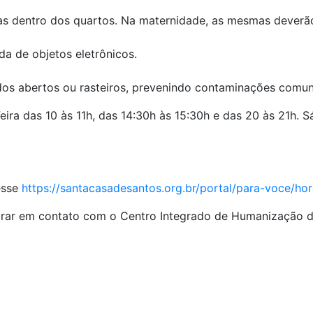
tidas dentro dos quartos. Na maternidade, as mesmas deverã
da de objetos eletrônicos.
ados abertos ou rasteiros, prevenindo contaminações comun
 6ªFeira das 10 às 11h, das 14:30h às 15:30h e das 20 às 21h
cesse
https://santacasadesantos.org.br/portal/para-voce/hor
ntrar em contato com o Centro Integrado de Humanização d