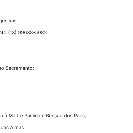
gências.
tato (13) 99638-5082.
imo Sacramento;
sa à Madre Paulina e Bênção dos Pães;
 das Almas