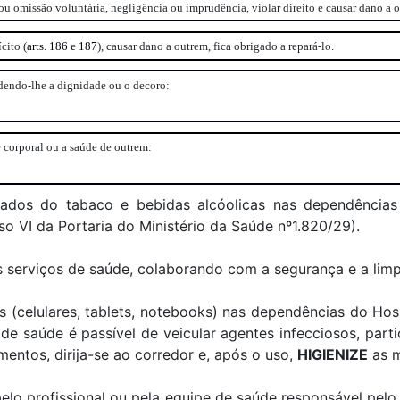
u omissão voluntária, negligência ou imprudência, violar direito e causar dano a 
cito (
arts. 186 e 187
), causar dano a outrem, fica obrigado a repará-lo.
dendo-lhe a dignidade ou o decoro:
 corporal ou a saúde de outrem:
ados do tabaco e bebidas alcóolicas nas dependências i
iso VI da Portaria do Ministério da Saúde nº1.820/29).
os serviços de saúde, colaborando com a segurança e a lim
s (celulares, tablets, notebooks) nas dependências do Hos
 de saúde é passível de veicular agentes infecciosos, par
amentos, dirija-se ao corredor e, após o uso,
HIGIENIZE
as m
pelo profissional ou pela equipe de saúde responsável pel