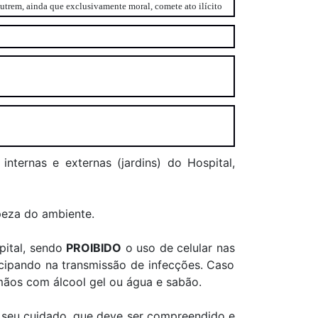
outrem, ainda que exclusivamente moral, comete ato ilícito
nternas e externas (jardins) do Hospital,
peza do ambiente.
pital, sendo
PROIBIDO
o uso de celular nas
ticipando na transmissão de infecções. Caso
ãos com álcool gel ou água e sabão.
o seu cuidado, que deve ser compreendido e