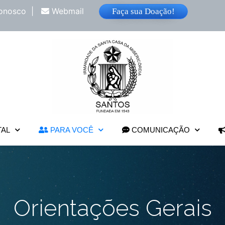
onosco
|
Webmail
Faça sua Doação!
TAL
PARA VOCÊ
COMUNICAÇÃO
Orientações Gerais