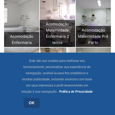
Acomodação
Maternidade
Acomodação
Acomodação
Enfermaria 2
Maternidade Pré
Enfermaria
leitos
Parto
Este site usa cookies para melhorar seu
funcionamento, personalizar sua experiência de
navegação, analisá-la para fins estatísticos e
mostrar publicidade, incluindo anúncios com base
Acomodação
Análises Clínicas
em seus interesses e perfil desenvolvido em
Pediatria
e Genética
relação à sua navegação -
Política de Privacidade
Apartamento
Humana
Pré Cirúrgico
OK