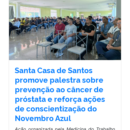
Santa Casa de Santos
promove palestra sobre
prevenção ao câncer de
próstata e reforça ações
de conscientização do
Novembro Azul
Ação organizada pela Medicina do Trabalho