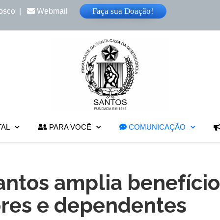
Faça sua Doação!
osco
|
Webmail
TAL
PARA VOCÊ
COMUNICAÇÃO
ntos amplia benefício
ores e dependentes