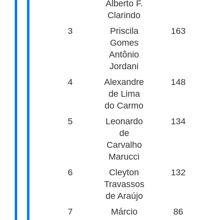
Alberto F.
Clarindo
3
Priscila
163
Gomes
Antônio
Jordani
4
Alexandre
148
de Lima
do Carmo
5
Leonardo
134
de
Carvalho
Marucci
6
Cleyton
132
Travassos
de Araújo
7
Márcio
86