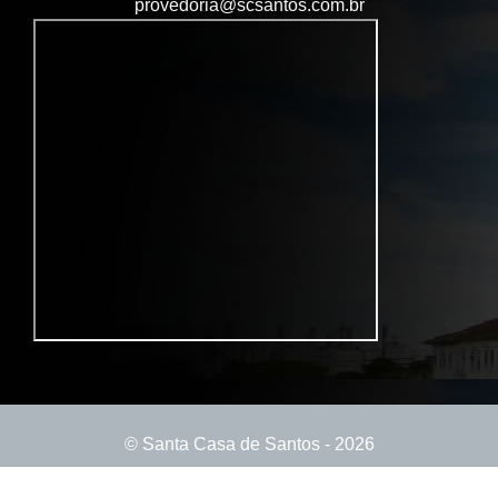
provedoria@scsantos.com.br
© Santa Casa de Santos - 2026