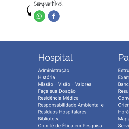
Compartilhe!
Hospital
Pa
Administração
Estru
História
Exam
Missão - Visão - Valores
Banc
Faça sua Doação
Resu
Residência Médica
Conv
Responsabilidade Ambiental e
Orie
Resíduos Hospitalares
Horár
Biblioteca
Map
Comitê de Ética em Pesquisa
Serv