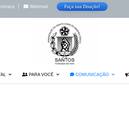
onosco
|
Webmail
Faça sua Doação!
TAL
PARA VOCÊ
COMUNICAÇÃO