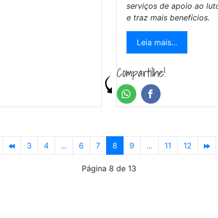
serviços de apoio ao lu
e traz mais benefícios.
Leia mais...
Compartilhe!
3
4
...
6
7
8
9
...
11
12
Página 8 de 13